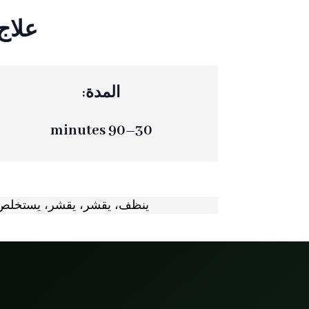
علاج 
المدة:
30–90 minutes
ينظف، يقشر، يقشر، يستخلص، ي