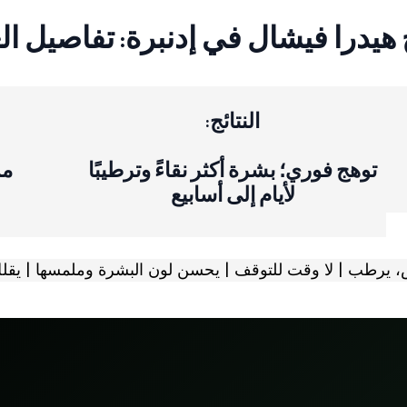
هيدرا فيشال في إدنبرة: تفاصيل ال
النتائج:
توهج فوري؛ بشرة أكثر نقاءً وترطيبًا
من 80 جنيه
لأيام إلى أسابيع
رطب | لا وقت للتوقف | يحسن لون البشرة وملمسها | يقلل 