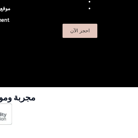
موقع 
ent.
احجز الآن
مجربة وموث