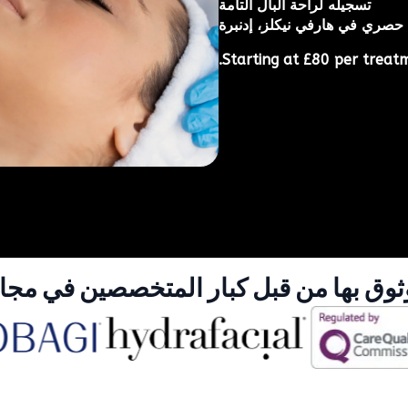
تسجيله لراحة البال التامة
حصري في هارفي نيكلز، إدنبرة
Starting at £80 per treatm
وق بها من قبل كبار المتخصصين في مجا