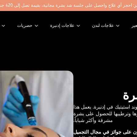
ز: احجز أي علاج واحصل على جلسة شد بشرة مجانية، بقيمة تصل إلى 420 جنيه إسترليني
عير
علاجات لندن
علاجات إدنبرة
حصريات
رة
د استيتيك في إدنبرة. يعمل هذا
ها وترطيبها للحصول على بشرة
مشرقة وأكثر شباباً.
ون على جوائز في مجال التجميل