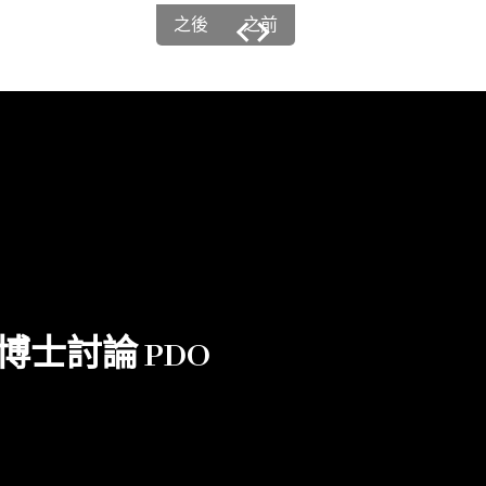
之後
之前
博士討論 PDO