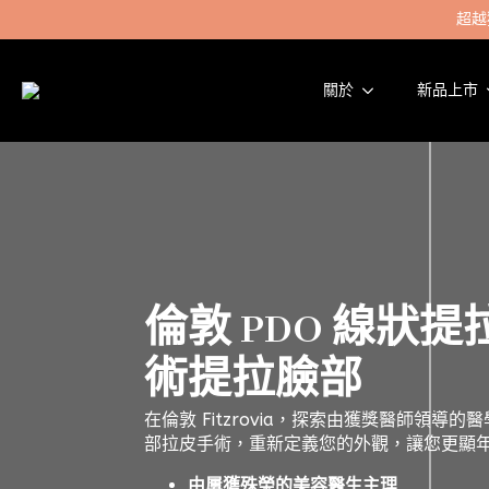
超越
關於
新品上市
倫敦 PDO 線狀
術提拉臉部
在倫敦 Fitzrovia，探索由獲獎醫師領導
部拉皮手術，重新定義您的外觀，讓您更顯年
由屢獲殊榮的美容醫生主理