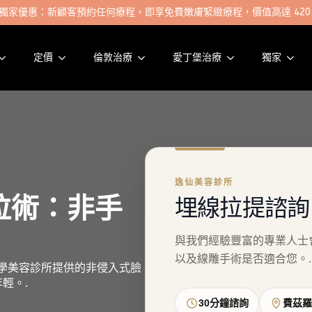
獨家優惠：新顧客預約任何療程，即享免費嫩膚緊緻療程，價值高達 420
定價
倫敦治療
愛丁堡治療
獨家
逸仙美容診所
提拉術：非手
埋線拉提諮詢
與我們經驗豐富的專業人士
以及線雕手術是否適合您。.
的醫學美容診所提供的非侵入式臉
輕。.
30分鐘諮詢
費茲羅