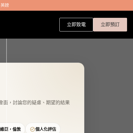
 英鎊
立即致電
立即預訂
會面，討論您的疑慮、期望的結果
維亞，倫敦
個人化評估